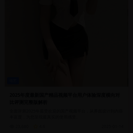
综艺
2025年度最新国产精品视频平台用户体验深度横向对
比评测完整版解析
全面评测2025年最受欢迎的国产视频平台，从界面设计到内容
丰富度，为您呈现最真实的使用感受。
23,680
4.6
2025-01-14