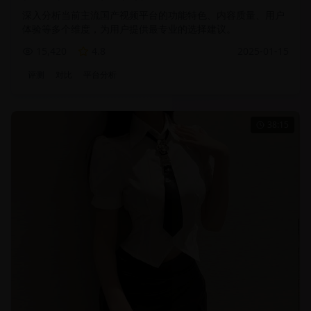
深入分析当前主流国产视频平台的功能特色、内容质量、用户
体验等多个维度，为用户提供最专业的选择建议。
15,420
4.8
2025-01-15
评测
对比
平台分析
38:15