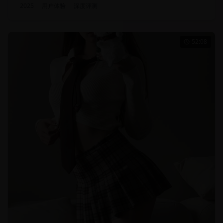
2025
用户体验
深度评测
52:08