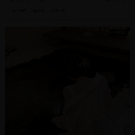
31,250
4.9
2025-01-13
专业测评
功能对比
优势分析
41:27