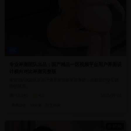
综艺
专业评测团队出品：国产精品一区视频平台用户界面设
计横向对比评测完整版
专业UI/UX团队从设计角度评测各平台界面，分析用户交互体
验的优劣。
18,340
4.6
2025-01-05
界面设计
UI评测
交互体验
37:45