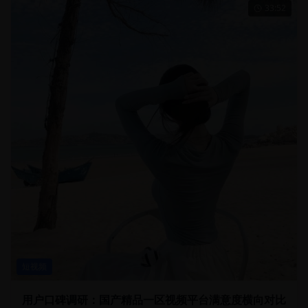
33:52
短视频
用户口碑调研：国产精品一区视频平台满意度横向对比