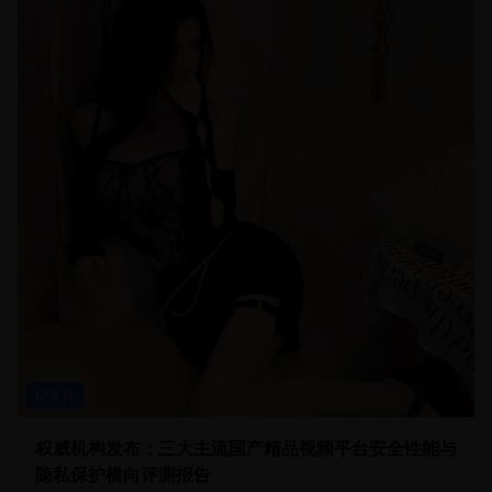
纪录片
权威机构发布：三大主流国产精品视频平台安全性能与
隐私保护横向评测报告