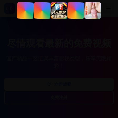
尽情观看最新的免费视频
国产精品一区汇聚丰富影视类型，乐享无限精
彩！
立即观看
免费注册