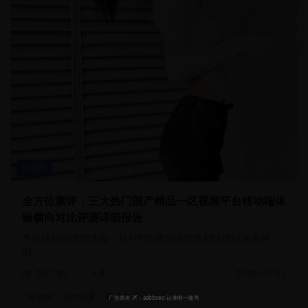
短视频
全方位测评：三大热门国产精品一区视频平台移动端体
验横向对比评测详细报告
专注移动端使用体验，从APP性能到操作便利性进行全面评
测。
26,730
4.8
2025-01-01
移动端
APP评测
操作体验