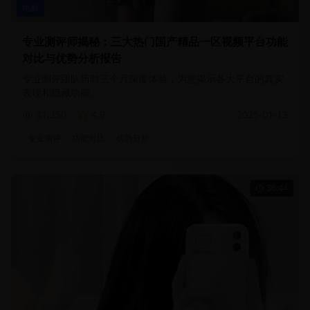
电影
专业测评师揭秘：三大热门国产精品一区视频平台功能
对比与优势分析报告
专业测评团队历时三个月深度体验，为您揭示各大平台的真实
表现和隐藏功能。
31,250
4.9
2025-01-13
专业测评
功能对比
优势分析
36:44