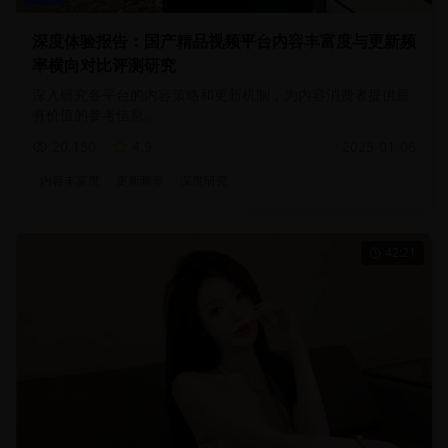
深度体验报告：国产精品视频平台内容丰富度与更新频
率横向对比评测研究
深入研究各平台的内容策略和更新机制，为内容消费者提供最
有价值的参考信息。
20,150
4.9
2025-01-06
内容丰富度
更新频率
深度研究
42:21