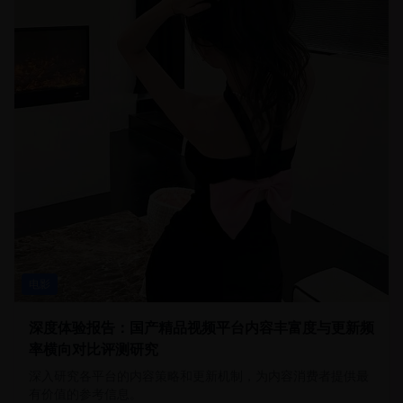
电影
深度体验报告：国产精品视频平台内容丰富度与更新频
率横向对比评测研究
深入研究各平台的内容策略和更新机制，为内容消费者提供最
有价值的参考信息。