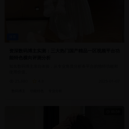
体育
资深数码博主实测：三大热门国产精品一区视频平台功
能特色横向评测分析
知名数码博主亲自体验，从专业角度分析各平台的独特功能和
使用价值。
25,680
4.8
2025-01-07
数码博主
功能特色
专业分析
46:58